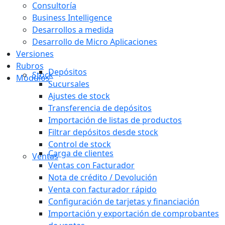
Consultoría
Business Intelligence
Desarrollos a medida
Desarrollo de Micro Aplicaciones
Versiones
Rubros
Depósitos
Stock
Módulos
Sucursales
Ajustes de stock
Transferencia de depósitos
Importación de listas de productos
Filtrar depósitos desde stock
Control de stock
Carga de clientes
Ventas
Ventas con Facturador
Nota de crédito / Devolución
Venta con facturador rápido
Configuración de tarjetas y financiación
Importación y exportación de comprobantes