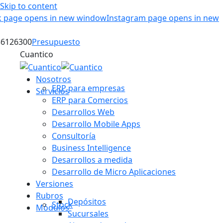
Skip to content
 page opens in new window
Instagram page opens in new
36126300
Presupuesto
Cuantico
Nosotros
ERP para empresas
Servicios
ERP para Comercios
Desarrollos Web
Desarrollo Mobile Apps
Consultoría
Business Intelligence
Desarrollos a medida
Desarrollo de Micro Aplicaciones
Versiones
Rubros
Depósitos
Stock
Módulos
Sucursales