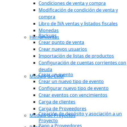
Condiciones de venta y compra
Modificación de condición de venta y
compra
Libro de IVA ventas y listados fiscales
Monedas
Backups
Herramientas
Crear punto de venta
Crear nuevos usuarios
Importación de listas de productos
Configuración de cuentas corrientes con
deuda
Crear un evento
Módulo de CRM
Crear un nuevo tipo de evento
Configurar nuevo tipo de evento
Crear eventos con vencimientos
Carga de clientes
Carga de Proveedores
Creación de depósito y asociación a un
Módulo de Proyectos
Proyecto
Pago a Proveedores