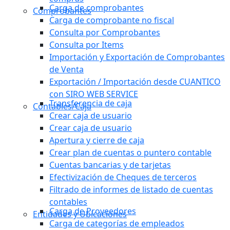
Carga de comprobantes
Comprobantes
Carga de comprobante no fiscal
Consulta por Comprobantes
Consulta por Items
Importación y Exportación de Comprobantes
de Venta
Exportación / Importación desde CUANTICO
con SIRO WEB SERVICE
Transferencia de caja
Contables/Caja
Crear caja de usuario
Crear caja de usuario
Apertura y cierre de caja
Crear plan de cuentas o puntero contable
Cuentas bancarias y de tarjetas
Efectivización de Cheques de terceros
Filtrado de informes de listado de cuentas
contables
Carga de Proveedores
Entidades y Ubicaciones
Carga de categorías de empleados