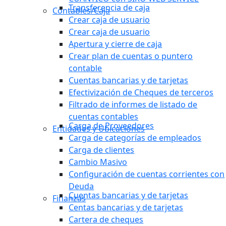
Transferencia de caja
Contables/Caja
Crear caja de usuario
Crear caja de usuario
Apertura y cierre de caja
Crear plan de cuentas o puntero
contable
Cuentas bancarias y de tarjetas
Efectivización de Cheques de terceros
Filtrado de informes de listado de
cuentas contables
Carga de Proveedores
Entidades y Ubicaciones
Carga de categorías de empleados
Carga de clientes
Cambio Masivo
Configuración de cuentas corrientes con
Deuda
Cuentas bancarias y de tarjetas
Finanzas
Centas bancarias y de tarjetas
Cartera de cheques