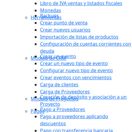
Libro de IVA ventas y listados fiscales
Monedas
Backups
Herramientas
Crear punto de venta
Crear nuevos usuarios
Importación de listas de productos
Configuración de cuentas corrientes con
deuda
Crear un evento
Módulo de CRM
Crear un nuevo tipo de evento
Configurar nuevo tipo de evento
Crear eventos con vencimientos
Carga de clientes
Carga de Proveedores
Creación de depósito y asociación a un
Módulo de Proyectos
Proyecto
Pago a Proveedores
Pagos
Pago a proveedores aplicando
descuentos
Pago con transferencia bancaria