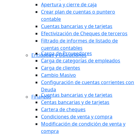
Apertura y cierre de caja
Crear plan de cuentas o puntero
contable
Cuentas bancarias y de tarjetas
Efectivización de Cheques de terceros
Filtrado de informes de listado de
cuentas contables
Carga de Proveedores
Entidades y Ubicaciones
Carga de categorías de empleados
Carga de clientes
Cambio Masivo
Configuración de cuentas corrientes con
Deuda
Cuentas bancarias y de tarjetas
Finanzas
Centas bancarias y de tarjetas
Cartera de cheques
Condiciones de venta y compra
Modificación de condición de venta y
compra