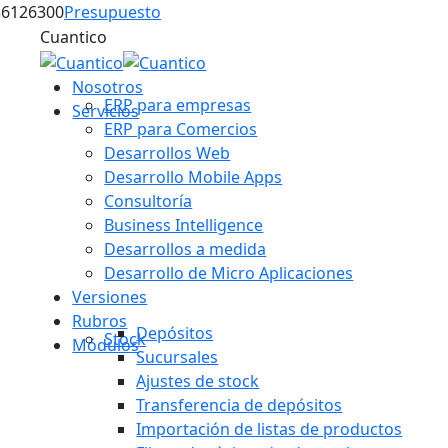
k
m
Skip
36126300
Presupuesto
to
Cuantico
content
Nosotros
ERP para empresas
Servicios
ERP para Comercios
Desarrollos Web
Desarrollo Mobile Apps
Consultoría
Business Intelligence
Desarrollos a medida
Desarrollo de Micro Aplicaciones
Versiones
Rubros
Depósitos
Stock
Módulos
Sucursales
Ajustes de stock
Transferencia de depósitos
Importación de listas de productos