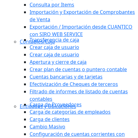
Consulta por Items
Importación y Exportación de Comprobantes
de Venta
Exportación / Importación desde CUANTICO
con SIRO WEB SERVICE
Transferencia de caja
Contables/Caja
Crear caja de usuario
Crear caja de usuario
Apertura y cierre de caja
Crear plan de cuentas o puntero contable
Cuentas bancarias y de tarjetas
Efectivización de Cheques de terceros
Filtrado de informes de listado de cuentas
contables
Carga de Proveedores
Entidades y Ubicaciones
Carga de categorías de empleados
Carga de clientes
Cambio Masivo
Configuración de cuentas corrientes con