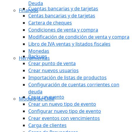
Deuda
Cuentas bancarias y de tarjetas
Finanzas
Centas bancarias y de tarjetas
Cartera de cheques
Condiciones de venta y compra
Modificación de condición de venta y compra
Libro de IVA ventas y listados fiscales
Monedas
Backups
Herramientas
Crear punto de venta
Crear nuevos usuarios
Importación de listas de productos
Configuración de cuentas corrientes con
deuda
Crear un evento
Módulo de CRM
Crear un nuevo tipo de evento
Configurar nuevo tipo de evento
Crear eventos con vencimientos
Carga de clientes