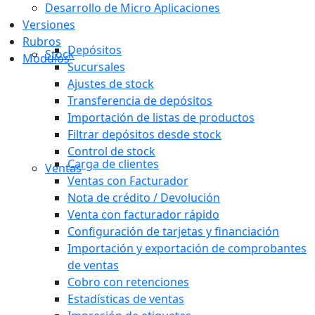
Desarrollo de Micro Aplicaciones
Versiones
Rubros
Depósitos
Stock
Módulos
Sucursales
Ajustes de stock
Transferencia de depósitos
Importación de listas de productos
Filtrar depósitos desde stock
Control de stock
Carga de clientes
Ventas
Ventas con Facturador
Nota de crédito / Devolución
Venta con facturador rápido
Configuración de tarjetas y financiación
Importación y exportación de comprobantes
de ventas
Cobro con retenciones
Estadísticas de ventas