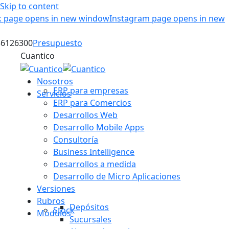
Skip to content
 page opens in new window
Instagram page opens in new
36126300
Presupuesto
Cuantico
Nosotros
ERP para empresas
Servicios
ERP para Comercios
Desarrollos Web
Desarrollo Mobile Apps
Consultoría
Business Intelligence
Desarrollos a medida
Desarrollo de Micro Aplicaciones
Versiones
Rubros
Depósitos
Stock
Módulos
Sucursales