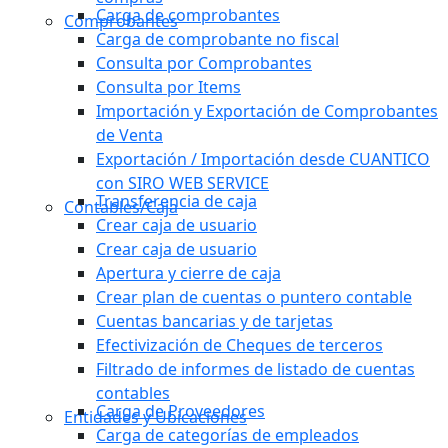
Carga de comprobantes
Comprobantes
Carga de comprobante no fiscal
Consulta por Comprobantes
Consulta por Items
Importación y Exportación de Comprobantes
de Venta
Exportación / Importación desde CUANTICO
con SIRO WEB SERVICE
Transferencia de caja
Contables/Caja
Crear caja de usuario
Crear caja de usuario
Apertura y cierre de caja
Crear plan de cuentas o puntero contable
Cuentas bancarias y de tarjetas
Efectivización de Cheques de terceros
Filtrado de informes de listado de cuentas
contables
Carga de Proveedores
Entidades y Ubicaciones
Carga de categorías de empleados