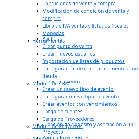
Condiciones de venta y compra
Modificación de condición de venta y
compra
Libro de IVA ventas y listados fiscales
Monedas
Backups
Herramientas
Crear punto de venta
Crear nuevos usuarios
Importación de listas de productos
Configuración de cuentas corrientes con
deuda
Crear un evento
Módulo de CRM
Crear un nuevo tipo de evento
Configurar nuevo tipo de evento
Crear eventos con vencimientos
Carga de clientes
Carga de Proveedores
Creación de depósito y asociación a un
Módulo de Proyectos
Proyecto
Pago a Proveedores