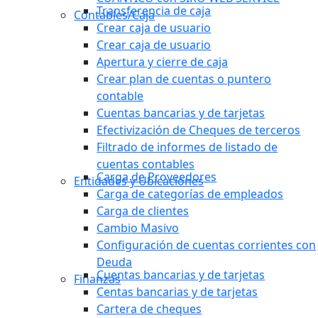
Transferencia de caja
Contables/Caja
Crear caja de usuario
Crear caja de usuario
Apertura y cierre de caja
Crear plan de cuentas o puntero
contable
Cuentas bancarias y de tarjetas
Efectivización de Cheques de terceros
Filtrado de informes de listado de
cuentas contables
Carga de Proveedores
Entidades y Ubicaciones
Carga de categorías de empleados
Carga de clientes
Cambio Masivo
Configuración de cuentas corrientes con
Deuda
Cuentas bancarias y de tarjetas
Finanzas
Centas bancarias y de tarjetas
Cartera de cheques