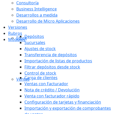
Consultoría
Business Intelligence
Desarrollos a medida
Desarrollo de Micro Aplicaciones
Versiones
Rubros
Depósitos
Stock
Módulos
Sucursales
Ajustes de stock
Transferencia de depósitos
Importación de listas de productos
Filtrar depósitos desde stock
Control de stock
Carga de clientes
Ventas
Ventas con Facturador
Nota de crédito / Devolución
Venta con facturador rápido
Configuración de tarjetas y financiación
Importación y exportación de comprobantes